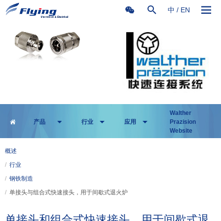
中
/
EN
Walther
产品
行业
应用
Prazision
Website
概述
/
行业
/
钢铁制造
/
单接头与组合式快速接头，用于间歇式退火炉
单接头和组合式快速接头，用于间歇式退