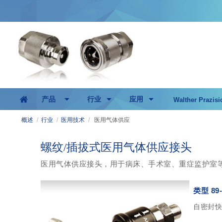
产品
行业
应用
Walther Prazisi
概述
/
行业
/
医用技术
/
医用气体供应
螺纹/插拔式医用气体供应接头
医用气体供应接头，用于病床、手术室、重症监护室
类型 89-
自密封快速