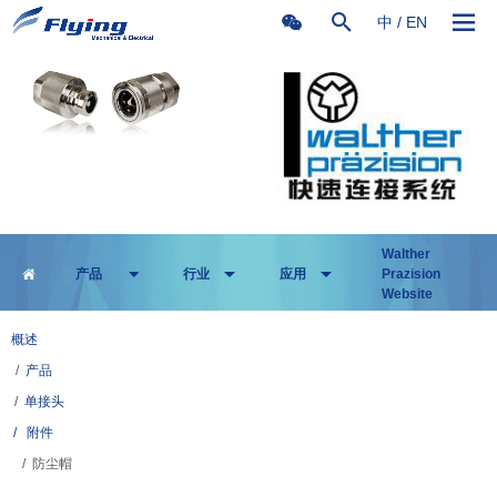
中
/
EN
Walther
产品
行业
应用
Prazision
Website
概述
/
产品
/
单接头
/
附件
/ 防尘帽