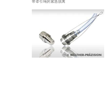
带牵引绳的紧急脱离