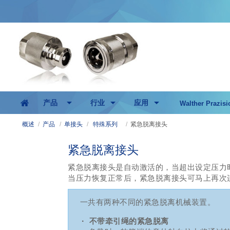
产品
行业
应用
Walther Prazisi
概述
/
产品
/
单接头
/
特殊系列
/
紧急脱离接头
紧急脱离接头
紧急脱离接头是自动激活的，当超出设定压力
当压力恢复正常后，紧急脱离接头可马上再次
一共有两种不同的紧急脱离机械装置。
·
不带牵引绳的紧急脱离