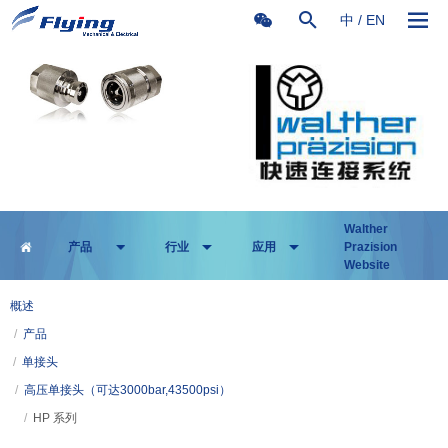
中
/
EN
Walther
产品
行业
应用
Prazision
Website
概述
/
产品
/
单接头
/
高压单接头（可达3000bar,43500psi）
/
HP 系列