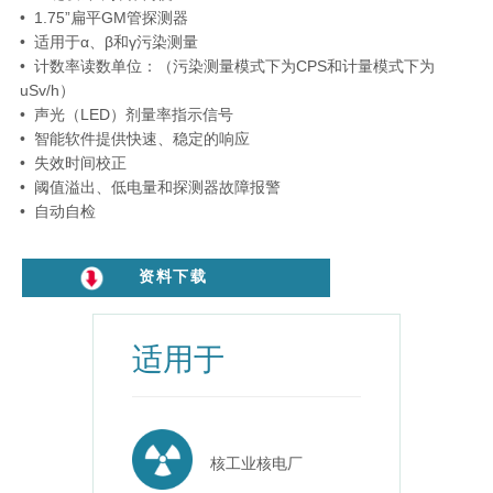
• 1.75”扁平GM管探测器
• 适用于α、β和γ污染测量
• 计数率读数单位：（污染测量模式下为CPS和计量模式下为
uSv/h）
• 声光（LED）剂量率指示信号
• 智能软件提供快速、稳定的响应
• 失效时间校正
• 阈值溢出、低电量和探测器故障报警
• 自动自检
资料下载
适用于
核工业核电厂