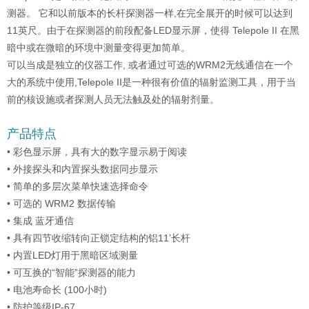
测器。 它和以前版本的长杆探测器一样,在完全展开的时候可以达到
11英尺。由于在探测器的前段配备LED显示屏，使得 Telepole II 在黑
暗中或在微暗的环境中测量变得更加简单。
可以当成是独立的仪器工作, 或者通过可选的WRM2无线通信在一个
大的系统中使用,Telepole II是一种很有价值的辐射监测工具，用于当
前的核设施或者探测人员无法触及处的辐射剂量。
产品特点
•
彩色显示屏，具有大的数字显示易于阅读
•
外接探头和内置探头数据同步显示
•
简单的多层次菜单快速选择命令
•
可选的 WRM2 数据传输
•
集成 蓝牙通信
•
具有四节收缩转向正锁定结构的铝11’长杆
•
内置LED灯用于黑暗区域测量
•
可互换的“智能”探测器的能力
•
电池寿命长 (100小时)
•
防护等级IP-67