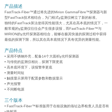
产品描述
FastTrack-Fiber™通过将先进的Mirion GammaFibre™探测器与新
型FastTrack技术相结合，为门框式γ监测仪树立了新的标准。
独特的FastTrack算法使得其性能强大，尤其在高本底的情况下，一
般常规的γ监测仪往往会产生很多误报，而FastTrack-Fiber™与
MIRION的γ光纤探测器相结合，能够在极其快速的探测过程中获得
最低的探测下限，所以其在高本底情况下具有优异的测量性能。
产品特点
• 采用不锈钢外壳，配备14个大面积γ光纤探测器
• 与传统的监测仪相比，探测下限更底
• 高本底环境下，误报警率更底
• 测量时间短
• 触摸显示屏用于配置参数和数据显示
• 声光报警
• 不间断电源
三个版本
• FastTrack-Fiber™标准版用于在核设施的场址边界检查人员是否有
γ放射源。