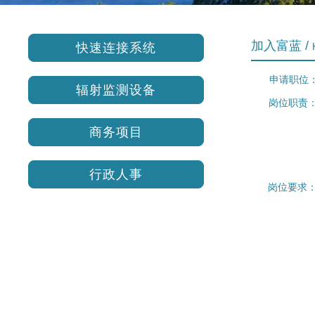
加入富蓝 /
快速连接系统
申请职位：销售
辐射监测设备
岗位职责
2、制
商务项目
3、开拓
4、负
5、管
行政人事
岗位要求
2、五
3、熟
4、具